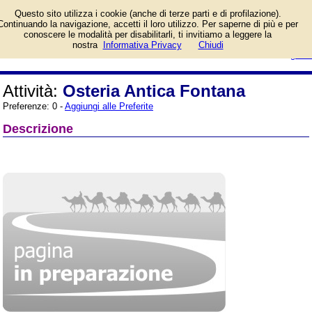
Informazioni sull'attività e numero
Questo sito utilizza i cookie (anche di terze parti e di profilazione).
di telefono di Osteria Antica
Continuando la navigazione, accetti il loro utilizzo. Per saperne di più e per
Fontana a Cologno Monzese
conoscere le modalità per disabilitarli, ti invitiamo a leggere la
(Milano), Via Milano, 133. Categoria
login/registrati
nostra
Informativa Privacy
Chiudi
Ristoranti.
guida
Attività:
Osteria Antica Fontana
Preferenze: 0 -
Aggiungi alle Preferite
Descrizione