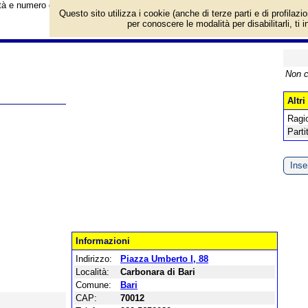
vità e numero di telefono di Farmacia Loiacono a Bari, Piazza Umberto I. Cate
Questo sito utilizza i cookie (anche di terze parti e di profilazi
per conoscere le modalità per disabilitarli, ti 
Non c
Altri
Ragi
Parti
Inser
Informazioni
Indirizzo:
Piazza Umberto I, 88
Località:
Carbonara di Bari
Comune:
Bari
CAP:
70012