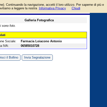
goria Farmacie.
login/registrati
one). Continuando la navigazione, accetti il loro utilizzo. Per saperne di più e
guida
invitiamo a leggere la nostra
Informativa Privacy
Chiudi
Galleria Fotografica
i sono foto.
 dati
one Sociale:
Farmacia Loiacono Antonio
ta IVA:
06585010728
isci il Bollino
Invia Segnalazione