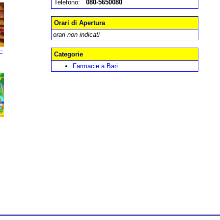
Telefono:
080-5650080
Orari di Apertura
orari non indicati
-
Categorie
Farmacie a Bari