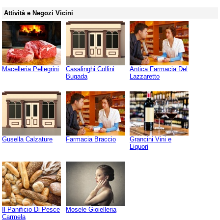
Attività e Negozi Vicini
Macelleria Pellegrini
Casalinghi Collini
Antica Farmacia Del
Bugada
Lazzaretto
Gusella Calzature
Farmacia Braccio
Grancini Vini e
Liquori
Il Panificio Di Pesce
Mosele Gioielleria
Carmela