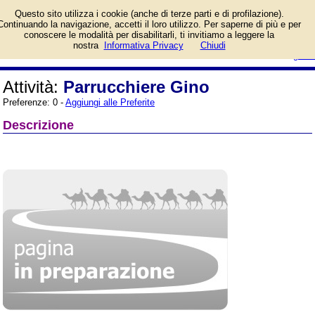
Informazioni sull'attività e numero
Questo sito utilizza i cookie (anche di terze parti e di profilazione).
di telefono di Parrucchiere Gino a
Continuando la navigazione, accetti il loro utilizzo. Per saperne di più e per
Milano, Via Panfilo Castaldi.
conoscere le modalità per disabilitarli, ti invitiamo a leggere la
Categoria Parrucchieri.
login/registrati
nostra
Informativa Privacy
Chiudi
guida
Attività:
Parrucchiere Gino
Preferenze: 0 -
Aggiungi alle Preferite
Descrizione