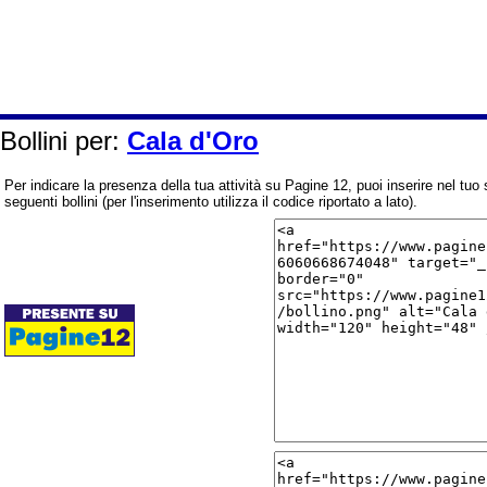
Bollini per:
Cala d'Oro
Per indicare la presenza della tua attività su Pagine 12, puoi inserire nel tuo 
seguenti bollini (per l'inserimento utilizza il codice riportato a lato).