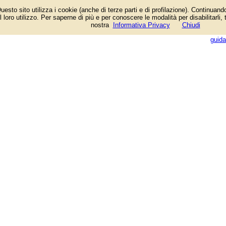
Informazioni sull'attività e numero
uesto sito utilizza i cookie (anche di terze parti e di profilazione). Continuand
di telefono di Cala d'Oro a Bari,
il loro utilizzo. Per saperne di più e per conoscere le modalità per disabilitarli, 
Lungomare Cristoforo Colombo.
nostra
Informativa Privacy
Chiudi
Categoria Stabilimenti Balneari.
login/registrati
guida