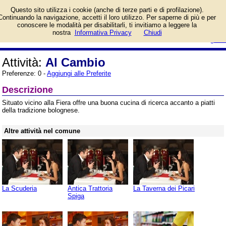
Informazioni sull'attività e numero
Questo sito utilizza i cookie (anche di terze parti e di profilazione).
di telefono di Al Cambio a
Continuando la navigazione, accetti il loro utilizzo. Per saperne di più e per
Bologna, Via Stalingrado, 150.
conoscere le modalità per disabilitarli, ti invitiamo a leggere la
Categoria Ristoranti.
login/registrati
nostra
Informativa Privacy
Chiudi
guida
Attività:
Al Cambio
Preferenze: 0 -
Aggiungi alle Preferite
Descrizione
Situato vicino alla Fiera offre una buona cucina di ricerca accanto a piatti
della tradizione bolognese.
Altre attività nel comune
La Scuderia
Antica Trattoria
La Taverna dei Picari
Spiga