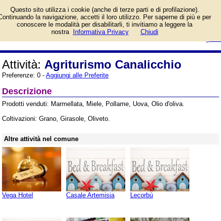
Informazioni sull'attività e numero
Questo sito utilizza i cookie (anche di terze parti e di profilazione).
di telefono di Agriturismo
Continuando la navigazione, accetti il loro utilizzo. Per saperne di più e per
Canalicchio a Perugia, Strada
conoscere le modalità per disabilitarli, ti invitiamo a leggere la
delle Selvette 11. Categoria
login/registrati
nostra
Informativa Privacy
Chiudi
Agriturismi.
guida
Attività:
Agriturismo Canalicchio
Preferenze: 0 -
Aggiungi alle Preferite
Descrizione
Prodotti venduti: Marmellata, Miele, Pollame, Uova, Olio d'oliva.
Coltivazioni: Grano, Girasole, Oliveto.
Altre attività nel comune
Vega Hotel
Casale Artemisia
Lecorbù