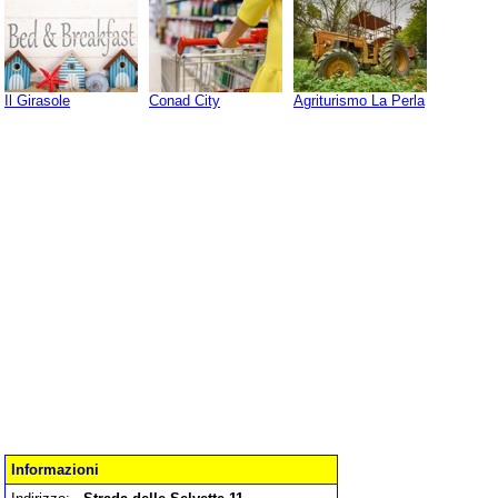
Il Girasole
Conad City
Agriturismo La Perla
Informazioni