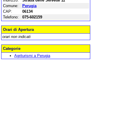
Indirizzo:
Strada delle Selvette 11
Comune:
Perugia
CAP:
06134
Telefono:
075-602159
Orari di Apertura
orari non indicati
Categorie
Agriturismi a Perugia