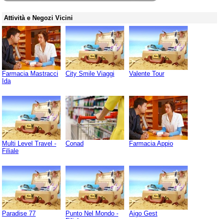
Attività e Negozi Vicini
Farmacia Mastracci
City Smile Viaggi
Valente Tour
Ida
Multi Level Travel -
Conad
Farmacia Appio
Filiale
Paradise 77
Punto Nel Mondo -
Aigo Gest