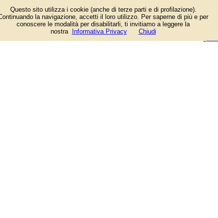
Informazioni sull'attività e numero
Questo sito utilizza i cookie (anche di terze parti e di profilazione).
di telefono di Farmacia Cinecittà a
Continuando la navigazione, accetti il loro utilizzo. Per saperne di più e per
Roma, Via Tuscolana. Categoria
conoscere le modalità per disabilitarli, ti invitiamo a leggere la
Farmacie.
login/registrati
nostra
Informativa Privacy
Chiudi
guida