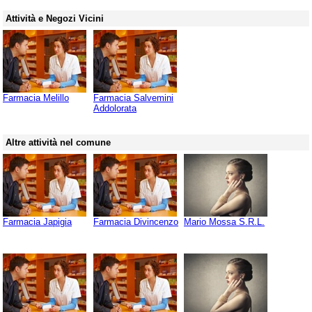
Attività e Negozi Vicini
Farmacia Melillo
Farmacia Salvemini
Addolorata
Altre attività nel comune
Farmacia Japigia
Farmacia Divincenzo
Mario Mossa S.R.L.