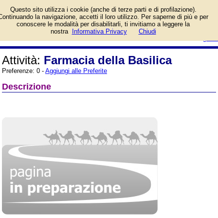
Informazioni sull'attività e numero
Questo sito utilizza i cookie (anche di terze parti e di profilazione).
di telefono di Farmacia della
Continuando la navigazione, accetti il loro utilizzo. Per saperne di più e per
Basilica a Bari, Via Palazzo di
conoscere le modalità per disabilitarli, ti invitiamo a leggere la
Città, 44. Categoria Farmacie.
login/registrati
nostra
Informativa Privacy
Chiudi
guida
Attività:
Farmacia della Basilica
Preferenze: 0 -
Aggiungi alle Preferite
Descrizione