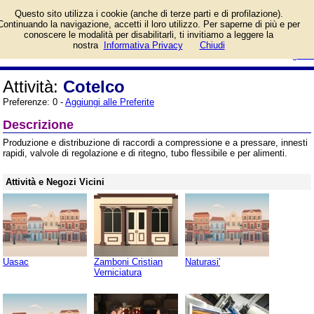
Informazioni sull'attività e numero
Questo sito utilizza i cookie (anche di terze parti e di profilazione).
di telefono di Cotelco a Segrate
Continuando la navigazione, accetti il loro utilizzo. Per saperne di più e per
(Milano), Via Cassanese.
conoscere le modalità per disabilitarli, ti invitiamo a leggere la
Categoria Servizi.
login/registrati
nostra
Informativa Privacy
Chiudi
guida
Attività:
Cotelco
Preferenze: 0 -
Aggiungi alle Preferite
Descrizione
Produzione e distribuzione di raccordi a compressione e a pressare, innesti
rapidi, valvole di regolazione e di ritegno, tubo flessibile e per alimenti.
Attività e Negozi Vicini
Uasac
Zamboni Cristian
Naturasi'
Verniciatura