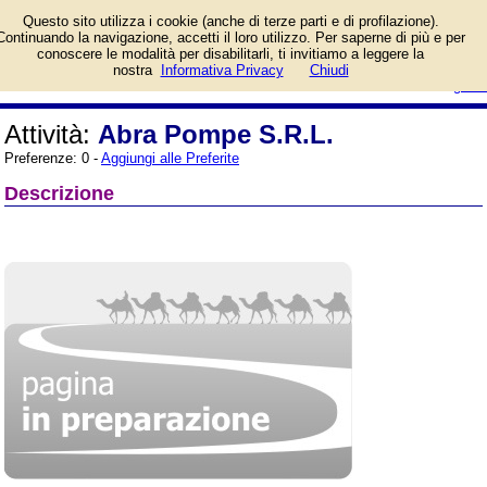
Informazioni sull'attività e numero
Questo sito utilizza i cookie (anche di terze parti e di profilazione).
di telefono di Abra Pompe S.R.L.
Continuando la navigazione, accetti il loro utilizzo. Per saperne di più e per
a Segrate (Milano), Via Morandi.
conoscere le modalità per disabilitarli, ti invitiamo a leggere la
Categoria Altro.
login/registrati
nostra
Informativa Privacy
Chiudi
guida
Attività:
Abra Pompe S.R.L.
Preferenze: 0 -
Aggiungi alle Preferite
Descrizione