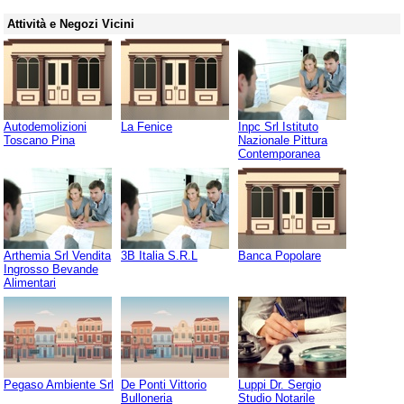
Attività e Negozi Vicini
Autodemolizioni
La Fenice
Inpc Srl Istituto
Toscano Pina
Nazionale Pittura
Contemporanea
Arthemia Srl Vendita
3B Italia S.R.L
Banca Popolare
Ingrosso Bevande
Alimentari
Pegaso Ambiente Srl
De Ponti Vittorio
Luppi Dr. Sergio
Bulloneria
Studio Notarile