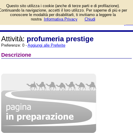
Informazioni sull'attività e numero
Questo sito utilizza i cookie (anche di terze parti e di profilazione).
di telefono di profumeria prestige
Continuando la navigazione, accetti il loro utilizzo. Per saperne di più e per
a Cisterna di Latina (Latina),
conoscere le modalità per disabilitarli, ti invitiamo a leggere la
Corso della Repubblica. Categoria
login/registrati
nostra
Informativa Privacy
Chiudi
Profumerie e Cosmetica.
guida
Attività:
profumeria prestige
Preferenze: 0 -
Aggiungi alle Preferite
Descrizione