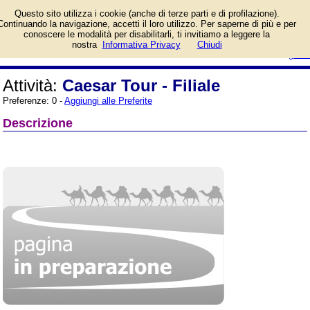
Informazioni sull'attività Caesar
Questo sito utilizza i cookie (anche di terze parti e di profilazione).
Tour - Filiale a Roma, Via Franco
Continuando la navigazione, accetti il loro utilizzo. Per saperne di più e per
Sacchetti 28. Categoria Agenzie
conoscere le modalità per disabilitarli, ti invitiamo a leggere la
Viaggi.
login/registrati
nostra
Informativa Privacy
Chiudi
guida
Attività:
Caesar Tour - Filiale
Preferenze: 0 -
Aggiungi alle Preferite
Descrizione