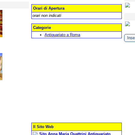
Orari di Apertura
orari non indicati
Categorie
Antiquariato a Roma
Inser
Il Sito Web
Sito Anna Maria Quattrini Antiquariato