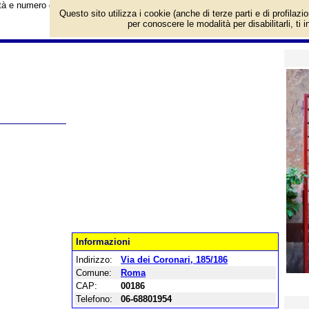
vità e numero di telefono di Anna Maria Quattrini Antiquariato a Roma, Via dei 
Questo sito utilizza i cookie (anche di terze parti e di profilazi
per conoscere le modalità per disabilitarli, ti 
Informazioni
Indirizzo:
Via dei Coronari, 185/186
Comune:
Roma
CAP:
00186
Telefono:
06-68801954