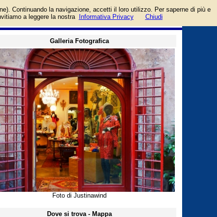
Coronari. Categoria
login/registrati
one). Continuando la navigazione, accetti il loro utilizzo. Per saperne di più e
guida
invitiamo a leggere la nostra
Informativa Privacy
Chiudi
Galleria Fotografica
Foto di Justinawind
Dove si trova - Mappa