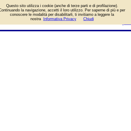
Informazioni sull'attività e numero
Questo sito utilizza i cookie (anche di terze parti e di profilazione).
di telefono di Profumeria
Continuando la navigazione, accetti il loro utilizzo. Per saperne di più e per
Marionnaud a Scandicci (Firenze),
conoscere le modalità per disabilitarli, ti invitiamo a leggere la
Via Gaetano Donizetti. Categoria
login/registrati
nostra
Informativa Privacy
Chiudi
Profumerie e Cosmetica.
guida