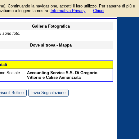
li), Via Alessandro
login/registrati
one). Continuando la navigazione, accetti il loro utilizzo. Per saperne di più e
guida
invitiamo a leggere la nostra
Informativa Privacy
Chiudi
Galleria Fotografica
i sono foto.
Dove si trova - Mappa
 dati
one Sociale:
Accounting Service S.S. Di Gregorio
Vittorio e Calise Annunziata
isci il Bollino
Invia Segnalazione