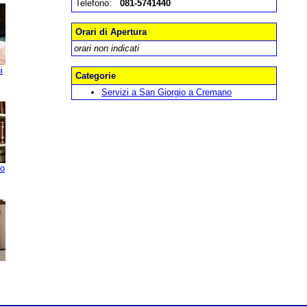
Telefono:
081-5741440
Orari di Apertura
orari non indicati
i
Categorie
Servizi a San Giorgio a Cremano
io