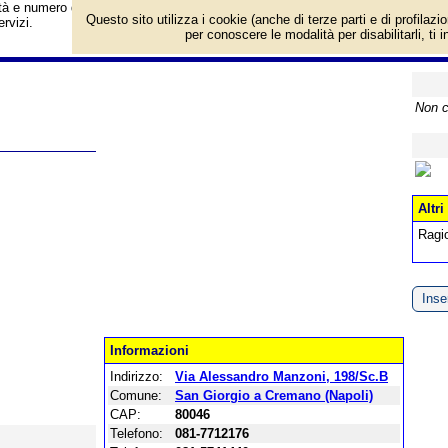
vità e numero di telefono di Accounting Service a San Giorgio a Cremano (Napo
Questo sito utilizza i cookie (anche di terze parti e di profilazi
rvizi.
per conoscere le modalità per disabilitarli, ti 
Non c
Altri
Ragi
Inser
Informazioni
Indirizzo:
Via Alessandro Manzoni, 198/Sc.B
Comune:
San Giorgio a Cremano (Napoli)
CAP:
80046
Telefono:
081-7712176