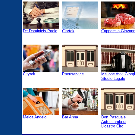
De Dominicis Paola
Citytek
Capparella Giovann
Citytek
Pneuservice
Mellone Avv. Giorg
Studio Legale
Melca Angelo
Bar Anna
Don Pasquale
Autoricambi di
Licastro Ciro