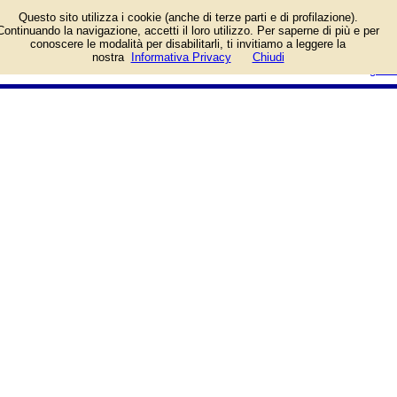
Informazioni sull'attività e numero
Questo sito utilizza i cookie (anche di terze parti e di profilazione).
di telefono di Farmacia Morea a
Continuando la navigazione, accetti il loro utilizzo. Per saperne di più e per
Bari, Via Francesco Campione,
conoscere le modalità per disabilitarli, ti invitiamo a leggere la
50. Categoria Farmacie.
login/registrati
nostra
Informativa Privacy
Chiudi
guida