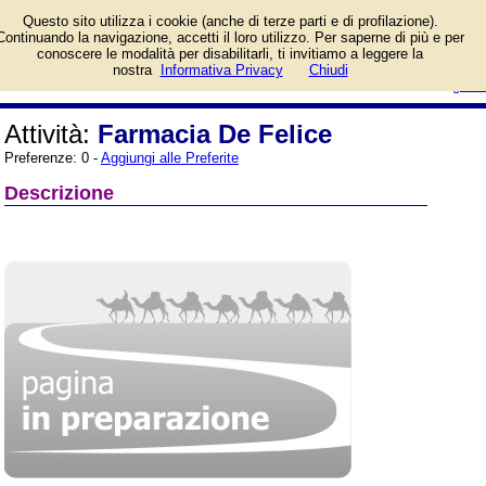
Informazioni sull'attività e numero
Questo sito utilizza i cookie (anche di terze parti e di profilazione).
di telefono di Farmacia De Felice
Continuando la navigazione, accetti il loro utilizzo. Per saperne di più e per
a Montoro (Avellino), Via Roma,
conoscere le modalità per disabilitarli, ti invitiamo a leggere la
40. Categoria Farmacie.
login/registrati
nostra
Informativa Privacy
Chiudi
guida
Attività:
Farmacia De Felice
Preferenze: 0 -
Aggiungi alle Preferite
Descrizione