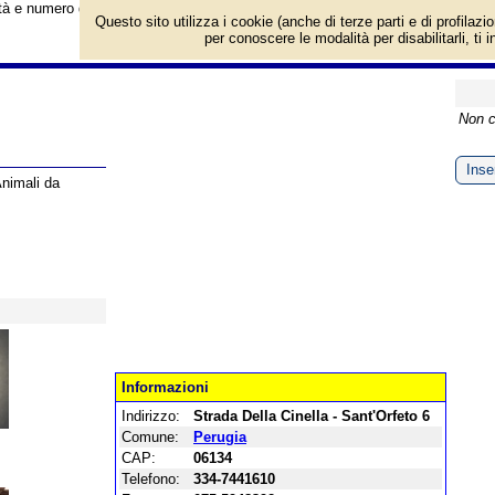
vità e numero di telefono di Agriturismo Arcobaleno a Perugia, Strada Della Cine
Questo sito utilizza i cookie (anche di terze parti e di profilazi
per conoscere le modalità per disabilitarli, ti 
Non c
Inser
Animali da
Informazioni
Indirizzo:
Strada Della Cinella - Sant'Orfeto 6
Comune:
Perugia
CAP:
06134
Telefono:
334-7441610