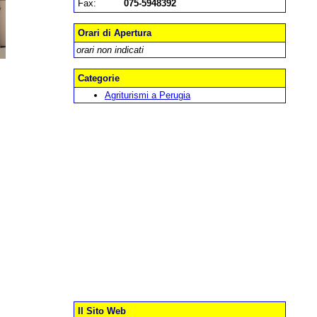
Fax:
075-5948392
Orari di Apertura
orari non indicati
Categorie
Agriturismi a Perugia
Il Sito Web