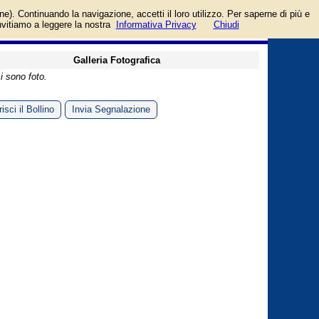
lla - Sant'Orfeto 6.
login/registrati
one). Continuando la navigazione, accetti il loro utilizzo. Per saperne di più e
guida
invitiamo a leggere la nostra
Informativa Privacy
Chiudi
Galleria Fotografica
i sono foto.
isci il Bollino
Invia Segnalazione