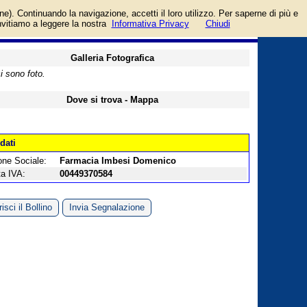
oria Farmacie.
login/registrati
one). Continuando la navigazione, accetti il loro utilizzo. Per saperne di più e
guida
invitiamo a leggere la nostra
Informativa Privacy
Chiudi
Galleria Fotografica
i sono foto.
Dove si trova - Mappa
 dati
one Sociale:
Farmacia Imbesi Domenico
ta IVA:
00449370584
isci il Bollino
Invia Segnalazione