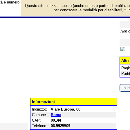
ività e numero di telefono di Farmacia Imbesi a Roma, Viale Europa, 80. Categ
Questo sito utilizza i cookie (anche di terze parti e di profilazi
per conoscere le modalità per disabilitarli, ti 
Non c
Altri
Ragi
Parti
Inser
Informazioni
Indirizzo:
Viale Europa, 80
Comune:
Roma
CAP:
00144
Telefono:
06-5925509