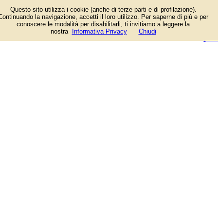
Informazioni sull'attività e numero
Questo sito utilizza i cookie (anche di terze parti e di profilazione).
di telefono di Farmacia Moretti a
Continuando la navigazione, accetti il loro utilizzo. Per saperne di più e per
Roma, Via Fezzan, 16/18.
conoscere le modalità per disabilitarli, ti invitiamo a leggere la
Categoria Farmacie.
login/registrati
nostra
Informativa Privacy
Chiudi
guida