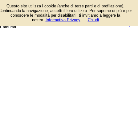
Profumi da uomo e da donna,
Questo sito utilizza i cookie (anche di terze parti e di profilazione).
confezioni regalo per lui e per lei,
Continuando la navigazione, accetti il loro utilizzo. Per saperne di più e per
idee regalo d'effetto. Migliaia di
conoscere le modalità per disabilitarli, ti invitiamo a leggere la
prodotti delle maison internazionali e
login/registrati
nostra
Informativa Privacy
Chiudi
ampia scelta di trucchi e profumi.
guida
Camurati