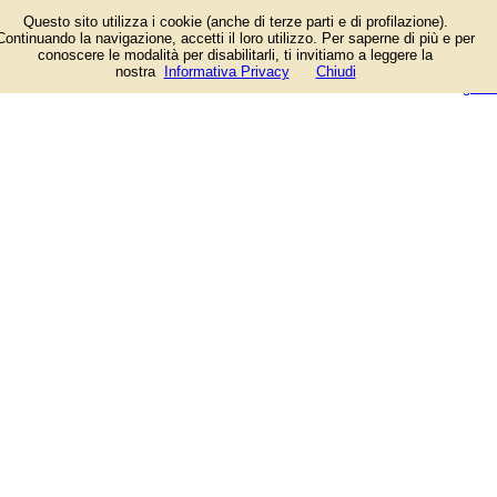
Informazioni sull'attività e numero
Questo sito utilizza i cookie (anche di terze parti e di profilazione).
di telefono di L'angolo dei Fiori a
Continuando la navigazione, accetti il loro utilizzo. Per saperne di più e per
San Giorgio a Cremano (Napoli),
conoscere le modalità per disabilitarli, ti invitiamo a leggere la
Via Guerra. Categoria Piante e Fiori.
login/registrati
nostra
Informativa Privacy
Chiudi
guida