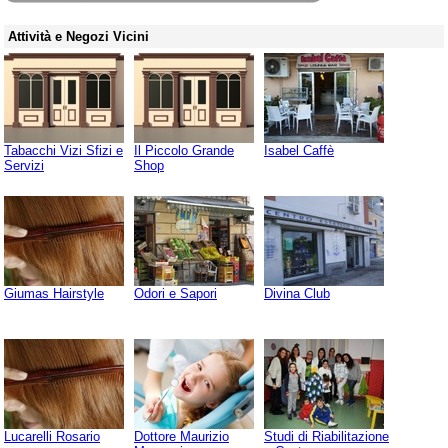
Attività e Negozi Vicini
Tabacchi Vizi Sfizi e
Il Piccolo Grande
Isabel Caffè
Servizi
Shop
Giumas Hairstyle
Odori e Sapori
Divina Club
Lucarelli Rosario
Dottore Maurizio
Studi di Riabilitazione