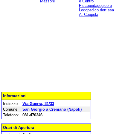
Mazzoni
e Centro
Psicopedagogico e
Logopedico dott.ssa
A. Coppola
Informazioni
Indirizzo:
Via Guerra, 31/33
Comune:
San Giorgio a Cremano (Napoli)
Telefono:
081-470246
Orari di Apertura