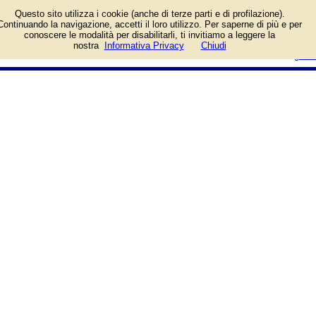
Informazioni sull'attività e numero
Questo sito utilizza i cookie (anche di terze parti e di profilazione).
di telefono di Deugro (Italia) Srl a
Continuando la navigazione, accetti il loro utilizzo. Per saperne di più e per
Segrate (Milano), Via Cassanese.
conoscere le modalità per disabilitarli, ti invitiamo a leggere la
Categoria Trasporti e Traslochi.
login/registrati
nostra
Informativa Privacy
Chiudi
guida