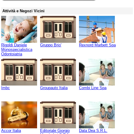
Attività e Negozi Vicini
Rigoldi Daniele
Gruppo Brio'
Rexnord Marbett Spa
Monospecialistica
Odontoiatria
Imbc
Groupauto Italia
Combi Line Spa
Accor Italia
Editoriale Giorgio
Data Dea S.R.L.