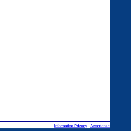
Informativa Privacy
-
Avvertenze