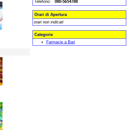
Telefono:
080-5654788
Orari di Apertura
orari non indicati
Categorie
Farmacie a Bari