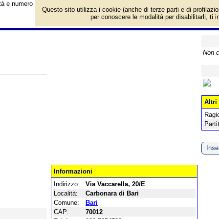
vità e numero di telefono di Farmacia Cernò a Bari, Via Vaccarella, 20/E. Cate
Questo sito utilizza i cookie (anche di terze parti e di profilazi
per conoscere le modalità per disabilitarli, ti 
Non c
Altri
Ragi
Parti
Inser
Informazioni
Indirizzo:
Via Vaccarella, 20/E
Località:
Carbonara di Bari
Comune:
Bari
CAP:
70012