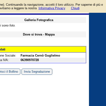
goria Farmacie.
login/registrati
one). Continuando la navigazione, accetti il loro utilizzo. Per saperne di più e
guida
invitiamo a leggere la nostra
Informativa Privacy
Chiudi
Galleria Fotografica
i sono foto.
Dove si trova - Mappa
 dati
one Sociale:
Farmacia Cernò Guglielmo
ta IVA:
06390970728
isci il Bollino
Invia Segnalazione