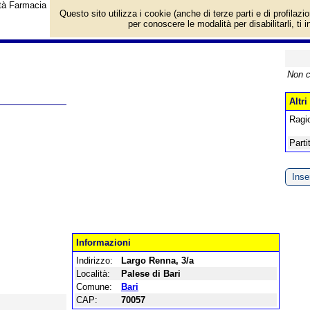
vità Farmacia Negro a Bari, Largo Renna, 3/a. Categoria Farmacie.
Questo sito utilizza i cookie (anche di terze parti e di profilazi
per conoscere le modalità per disabilitarli, ti 
Non c
Altri
Ragi
Parti
Inser
Informazioni
Indirizzo:
Largo Renna, 3/a
Località:
Palese di Bari
Comune:
Bari
CAP:
70057