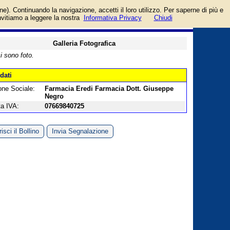
login/registrati
one). Continuando la navigazione, accetti il loro utilizzo. Per saperne di più e
guida
invitiamo a leggere la nostra
Informativa Privacy
Chiudi
Galleria Fotografica
i sono foto.
 dati
one Sociale:
Farmacia Eredi Farmacia Dott. Giuseppe
Negro
ta IVA:
07669840725
isci il Bollino
Invia Segnalazione