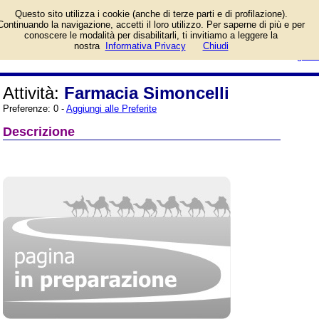
Informazioni sull'attività e numero
Questo sito utilizza i cookie (anche di terze parti e di profilazione).
di telefono di Farmacia Simoncelli
Continuando la navigazione, accetti il loro utilizzo. Per saperne di più e per
a Pescara, Corso Vittorio
conoscere le modalità per disabilitarli, ti invitiamo a leggere la
Emanuele II, 314. Categoria
login/registrati
nostra
Informativa Privacy
Chiudi
Farmacie.
guida
Attività:
Farmacia Simoncelli
Preferenze: 0 -
Aggiungi alle Preferite
Descrizione