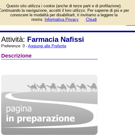
Informazioni sull'attività e numero
Questo sito utilizza i cookie (anche di terze parti e di profilazione).
di telefono di Farmacia Nafissi a
Continuando la navigazione, accetti il loro utilizzo. Per saperne di più e per
Castiglione del Lago (Perugia),
conoscere le modalità per disabilitarli, ti invitiamo a leggere la
Via E.De Nicola, 1. Categoria
login/registrati
nostra
Informativa Privacy
Chiudi
Farmacie.
guida
Attività:
Farmacia Nafissi
Preferenze: 0 -
Aggiungi alle Preferite
Descrizione