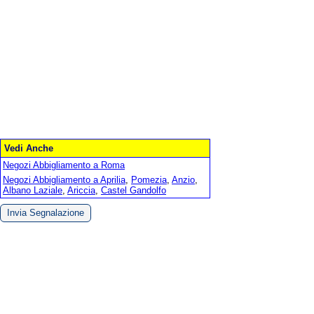
Vedi Anche
Negozi Abbigliamento a Roma
Negozi Abbigliamento a Aprilia
,
Pomezia
,
Anzio
,
Albano Laziale
,
Ariccia
,
Castel Gandolfo
Invia Segnalazione