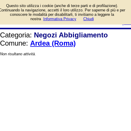
Elenco per il Comune di Ardea
Questo sito utilizza i cookie (anche di terze parti e di profilazione).
(Roma).
Continuando la navigazione, accetti il loro utilizzo. Per saperne di più e per
conoscere le modalità per disabilitarli, ti invitiamo a leggere la
login/registrati
nostra
Informativa Privacy
Chiudi
guida
Categoria:
Negozi Abbigliamento
Comune:
Ardea (Roma)
Non risultano attività.