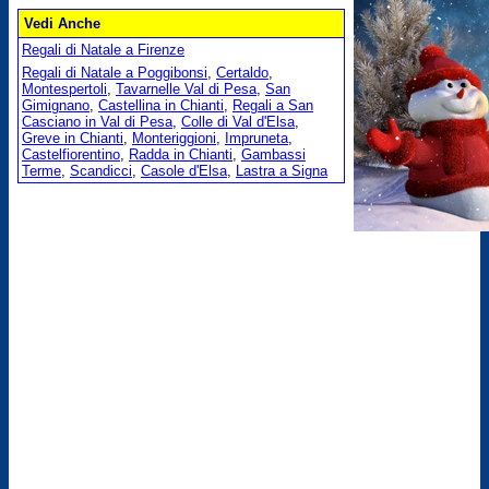
Vedi Anche
Regali di Natale a Firenze
Regali di Natale a Poggibonsi
,
Certaldo
,
Montespertoli
,
Tavarnelle Val di Pesa
,
San
Gimignano
,
Castellina in Chianti
,
Regali a San
Casciano in Val di Pesa
,
Colle di Val d'Elsa
,
Greve in Chianti
,
Monteriggioni
,
Impruneta
,
Castelfiorentino
,
Radda in Chianti
,
Gambassi
Terme
,
Scandicci
,
Casole d'Elsa
,
Lastra a Signa