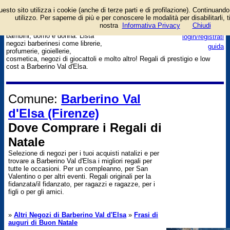
esto sito utilizza i cookie (anche di terze parti e di profilazione). Continuando 
Dove trovare idee regalo per
utilizzo. Per saperne di più e per conoscere le modalità per disabilitarli, t
natale e per altre occasioni.
nostra
Informativa Privacy
Per lui e per lei, per grandi e
Chiudi
bambini, uomo e donna. Lista
login/registrati
negozi barberinesi come librerie,
guida
profumerie, gioiellerie,
cosmetica, negozi di giocattoli e molto altro! Regali di prestigio e low
cost a Barberino Val d'Elsa.
Comune:
Barberino Val
d'Elsa (Firenze)
Dove Comprare i Regali di
Natale
Selezione di negozi per i tuoi acquisti natalizi e per
trovare a Barberino Val d'Elsa i migliori regali per
tutte le occasioni. Per un compleanno, per San
Valentino o per altri eventi. Regali originali per la
fidanzata/il fidanzato, per ragazzi e ragazze, per i
figli o per gli amici.
»
Altri Negozi di Barberino Val d'Elsa
»
Frasi di
auguri di Buon Natale