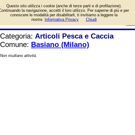
Elenco per il Comune di Basiano
Questo sito utilizza i cookie (anche di terze parti e di profilazione).
(Milano).
Continuando la navigazione, accetti il loro utilizzo. Per saperne di più e per
conoscere le modalità per disabilitarli, ti invitiamo a leggere la
login/registrati
nostra
Informativa Privacy
Chiudi
guida
Categoria:
Articoli Pesca e Caccia
Comune:
Basiano (Milano)
Non risultano attività.