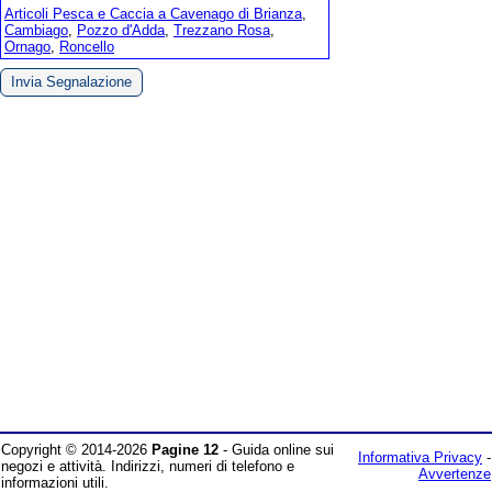
Articoli Pesca e Caccia a Cavenago di Brianza
,
Cambiago
,
Pozzo d'Adda
,
Trezzano Rosa
,
Ornago
,
Roncello
Invia Segnalazione
Copyright © 2014-2026
Pagine 12
- Guida online sui
Informativa Privacy
-
negozi e attività. Indirizzi, numeri di telefono e
Avvertenze
informazioni utili.