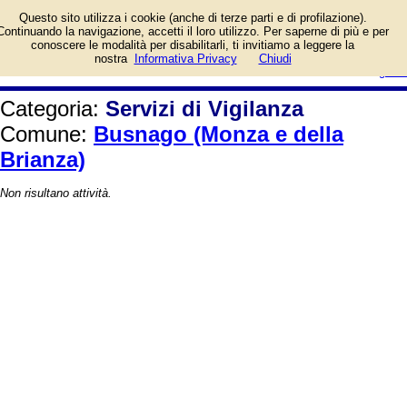
Elenco per il Comune di Busnago
Questo sito utilizza i cookie (anche di terze parti e di profilazione).
(Monza e della Brianza).
Continuando la navigazione, accetti il loro utilizzo. Per saperne di più e per
conoscere le modalità per disabilitarli, ti invitiamo a leggere la
login/registrati
nostra
Informativa Privacy
Chiudi
guida
Categoria:
Servizi di Vigilanza
Comune:
Busnago (Monza e della
Brianza)
Non risultano attività.