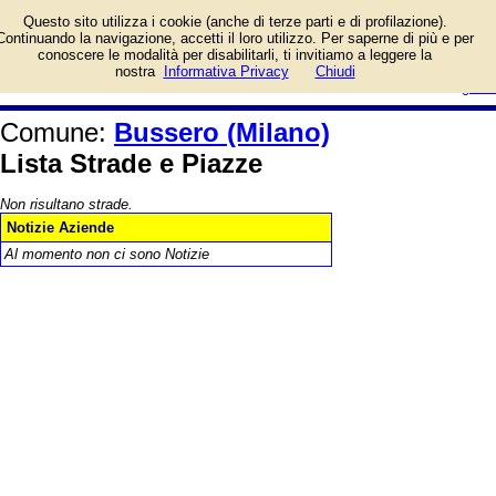
Elenco delle vie del Comune di
Questo sito utilizza i cookie (anche di terze parti e di profilazione).
Bussero (Milano), con la lista dei
Continuando la navigazione, accetti il loro utilizzo. Per saperne di più e per
negozi presenti, dei professionisti
conoscere le modalità per disabilitarli, ti invitiamo a leggere la
e delle altre imprese. Gallerie foto.
login/registrati
nostra
Informativa Privacy
Chiudi
guida
Comune:
Bussero (Milano)
Lista Strade e Piazze
Non risultano strade.
Notizie Aziende
Al momento non ci sono Notizie