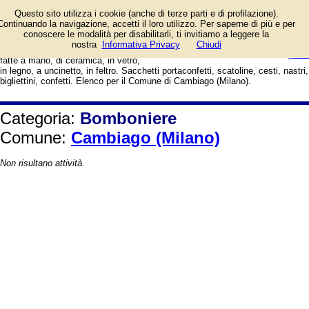
Vendita bomboniere per nascita,
Questo sito utilizza i cookie (anche di terze parti e di profilazione).
battesimo, prima comunione,
Continuando la navigazione, accetti il loro utilizzo. Per saperne di più e per
cresima, matrimonio, nozze
conoscere le modalità per disabilitarli, ti invitiamo a leggere la
d'argento e d'oro, laurea. Originali,
login/registrati
nostra
Informativa Privacy
Chiudi
artigianali, economiche, solidali,
guida
fatte a mano, di ceramica, in vetro,
in legno, a uncinetto, in feltro. Sacchetti portaconfetti, scatoline, cesti, nastri,
bigliettini, confetti. Elenco per il Comune di Cambiago (Milano).
Categoria:
Bomboniere
Comune:
Cambiago (Milano)
Non risultano attività.