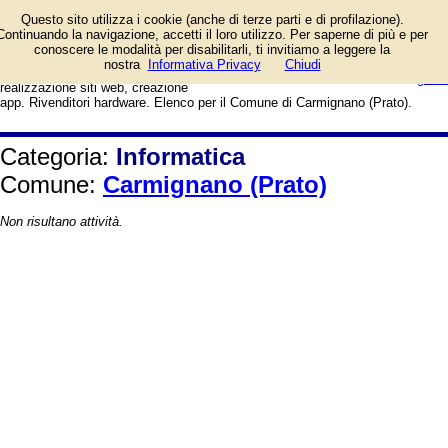
Vendita computer fissi e portatili,
Questo sito utilizza i cookie (anche di terze parti e di profilazione).
tablet, stampanti, monitor e
Continuando la navigazione, accetti il loro utilizzo. Per saperne di più e per
accessori. Configurazione reti
conoscere le modalità per disabilitarli, ti invitiamo a leggere la
aziendali, riparazione pc, assistenza
login/registrati
nostra
Informativa Privacy
Chiudi
tecnica, sviluppo software,
guida
realizzazione siti web, creazione
app. Rivenditori hardware. Elenco per il Comune di Carmignano (Prato).
Categoria:
Informatica
Comune:
Carmignano (Prato)
Non risultano attività.