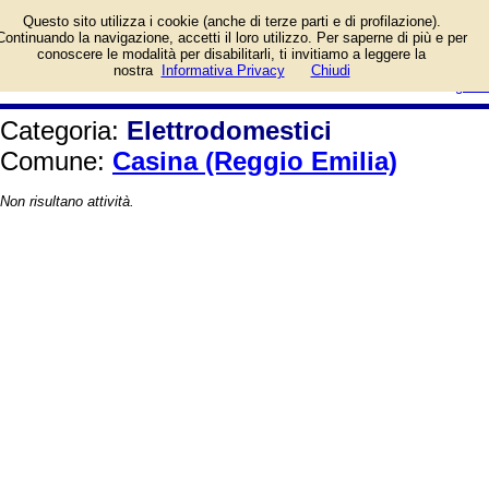
Elenco per il Comune di Casina
Questo sito utilizza i cookie (anche di terze parti e di profilazione).
(Reggio Emilia).
Continuando la navigazione, accetti il loro utilizzo. Per saperne di più e per
conoscere le modalità per disabilitarli, ti invitiamo a leggere la
login/registrati
nostra
Informativa Privacy
Chiudi
guida
Categoria:
Elettrodomestici
Comune:
Casina (Reggio Emilia)
Non risultano attività.