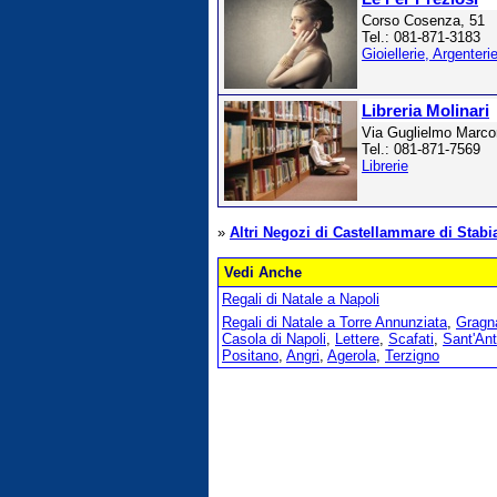
Corso Cosenza, 51
Tel.: 081-871-3183
Gioiellerie, Argenteri
Libreria Molinari
Via Guglielmo Marco
Tel.: 081-871-7569
Librerie
»
Altri Negozi di Castellammare di Stabi
Vedi Anche
Regali di Natale a Napoli
Regali di Natale a Torre Annunziata
,
Gragn
Casola di Napoli
,
Lettere
,
Scafati
,
Sant'Ant
Positano
,
Angri
,
Agerola
,
Terzigno