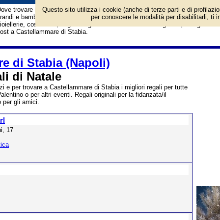
ove trovare idee regalo per natale e per altre occasioni. Per lui e per lei, per
Questo sito utilizza i cookie (anche di terze parti e di profilazi
randi e bambini, uomo e donna. Lista negozi stabiesi come librerie, profumeri
per conoscere le modalità per disabilitarli, ti 
ioiellerie, cosmetica, negozi di giocattoli e molto altro! Regali di prestigio e lo
ost a Castellammare di Stabia.
e di Stabia (Napoli)
i di Natale
zi e per trovare a Castellammare di Stabia i migliori regali per tutte
ntino o per altri eventi. Regali originali per la fidanzata/il
 per gli amici.
rl
i, 17
ica