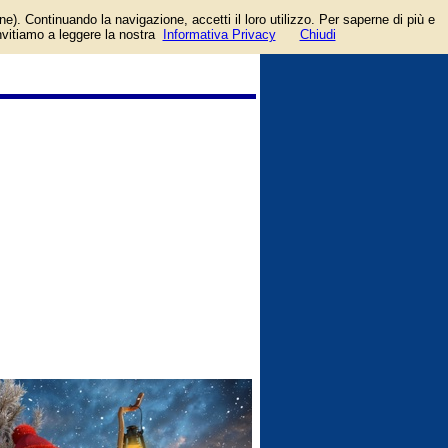
one). Continuando la navigazione, accetti il loro utilizzo. Per saperne di più e
login/registrati
e,
invitiamo a leggere la nostra
Informativa Privacy
Chiudi
guida
w