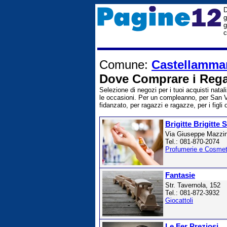
D
g
g
c
Comune:
Castellammar
Dove Comprare i Regal
Selezione di negozi per i tuoi acquisti natali
le occasioni. Per un compleanno, per San Vale
fidanzato, per ragazzi e ragazze, per i figli o
Brigitte Brigitte S
Via Giuseppe Mazzin
Tel.: 081-870-2074
Profumerie e Cosmet
Fantasie
Str. Tavernola, 152
Tel.: 081-872-3932
Giocattoli
Le Fer Preziosi