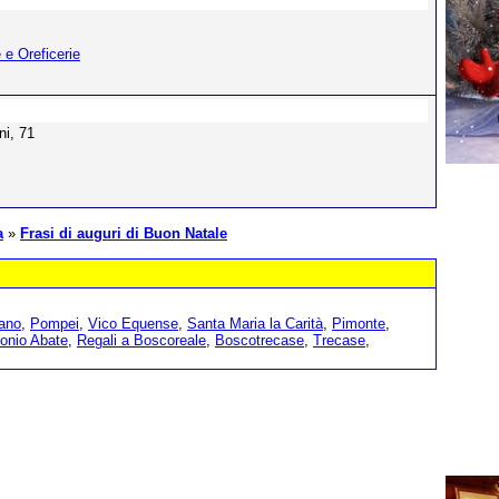
e e Oreficerie
ni, 71
a
»
Frasi di auguri di Buon Natale
ano
,
Pompei
,
Vico Equense
,
Santa Maria la Carità
,
Pimonte
,
onio Abate
,
Regali a Boscoreale
,
Boscotrecase
,
Trecase
,