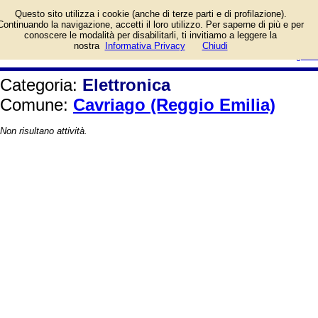
Telefoni cellulari, informatica,
Questo sito utilizza i cookie (anche di terze parti e di profilazione).
computer, videogiochi,
Continuando la navigazione, accetti il loro utilizzo. Per saperne di più e per
elettrodomestici. Elenco per il
conoscere le modalità per disabilitarli, ti invitiamo a leggere la
Comune di Cavriago (Reggio Emilia).
login/registrati
nostra
Informativa Privacy
Chiudi
guida
Categoria:
Elettronica
Comune:
Cavriago (Reggio Emilia)
Non risultano attività.