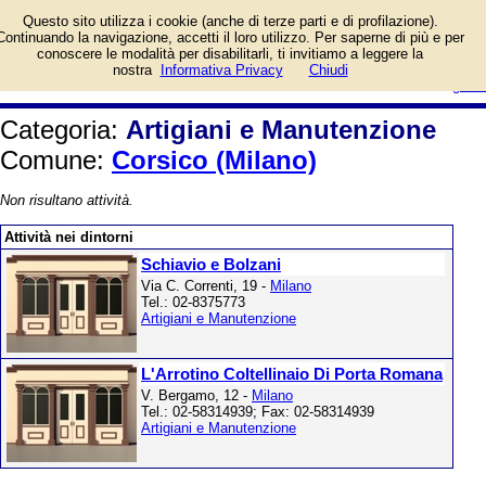
Elenco per il Comune di Corsico
Questo sito utilizza i cookie (anche di terze parti e di profilazione).
(Milano).
Continuando la navigazione, accetti il loro utilizzo. Per saperne di più e per
conoscere le modalità per disabilitarli, ti invitiamo a leggere la
login/registrati
nostra
Informativa Privacy
Chiudi
guida
Categoria:
Artigiani e Manutenzione
Comune:
Corsico (Milano)
Non risultano attività.
Attività nei dintorni
Schiavio e Bolzani
Via C. Correnti, 19 -
Milano
Tel.: 02-8375773
Artigiani e Manutenzione
L'Arrotino Coltellinaio Di Porta Romana
V. Bergamo, 12 -
Milano
Tel.: 02-58314939; Fax: 02-58314939
Artigiani e Manutenzione