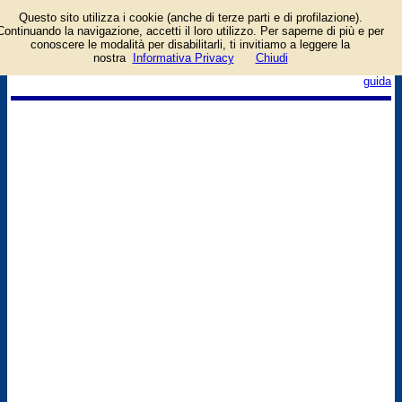
Questo sito utilizza i cookie (anche di terze parti e di profilazione).
Continuando la navigazione, accetti il loro utilizzo. Per saperne di più e per
conoscere le modalità per disabilitarli, ti invitiamo a leggere la
nostra
Informativa Privacy
Chiudi
login/registrati
guida