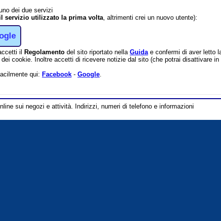
 uno dei due servizi
il servizio utilizzato la prima volta
, altrimenti crei un nuovo utente):
ogle
accetti il
Regolamento
del sito riportato nella
Guida
e confermi di aver letto 
dei cookie. Inoltre accetti di ricevere notizie dal sito (che potrai disattivare 
facilmente qui:
Facebook
-
Google
.
line sui negozi e attività. Indirizzi, numeri di telefono e informazioni