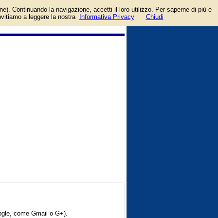
ccount facebook o google.
one). Continuando la navigazione, accetti il loro utilizzo. Per saperne di più e
invitiamo a leggere la nostra
Informativa Privacy
Chiudi
oogle, come Gmail o G+).