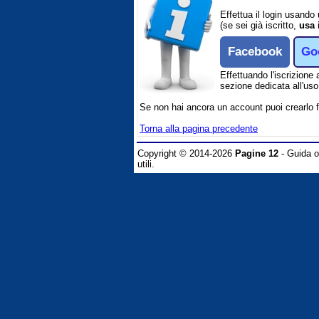
Effettua il login usando
(se sei già iscritto,
usa 
Facebook
Go
Effettuando l'iscrizione 
sezione dedicata all'uso 
Se non hai ancora un account puoi crearlo 
Torna alla pagina precedente
Copyright © 2014-2026
Pagine 12
- Guida on
utili.