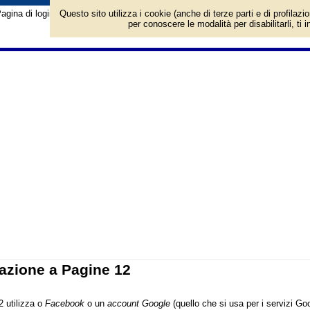
agina di login/registrazione al sito Pagine 12. Per l'accesso è richiesto un a
Questo sito utilizza i cookie (anche di terze parti e di profilazi
per conoscere le modalità per disabilitarli, ti 
azione a Pagine 12
2 utilizza o
Facebook
o un
account Google
(quello che si usa per i servizi G