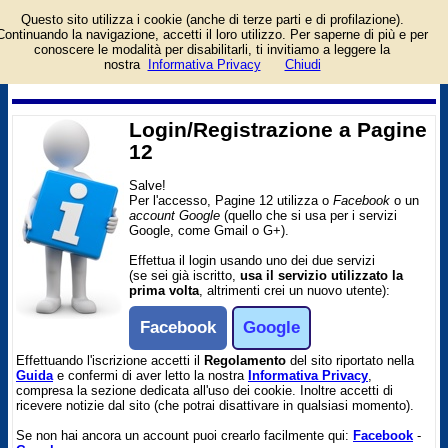
Questo sito utilizza i cookie (anche di terze parti e di profilazione).
Pagina di login/registrazione
Continuando la navigazione, accetti il loro utilizzo. Per saperne di più e per
al sito Pagine 12. Per
conoscere le modalità per disabilitarli, ti invitiamo a leggere la
l'accesso è richiesto un
nostra
Informativa Privacy
Chiudi
account facebook o google.
Login/Registrazione a Pagine
12
Salve!
Per l'accesso, Pagine 12 utilizza o
Facebook
o un
account Google
(quello che si usa per i servizi
Google, come Gmail o G+).
Effettua il login usando uno dei due servizi
(se sei già iscritto,
usa il servizio utilizzato la
prima volta
, altrimenti crei un nuovo utente):
Facebook
Google
Effettuando l'iscrizione accetti il
Regolamento
del sito riportato nella
Guida
e confermi di aver letto la nostra
Informativa Privacy
,
compresa la sezione dedicata all'uso dei cookie. Inoltre accetti di
ricevere notizie dal sito (che potrai disattivare in qualsiasi momento).
Se non hai ancora un account puoi crearlo facilmente qui:
Facebook
-