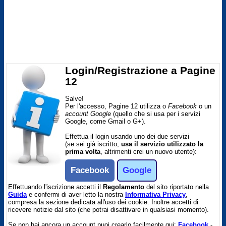
Login/Registrazione a Pagine
12
Salve!
Per l'accesso, Pagine 12 utilizza o
Facebook
o un
account Google
(quello che si usa per i servizi
Google, come Gmail o G+).
Effettua il login usando uno dei due servizi
(se sei già iscritto,
usa il servizio utilizzato la
prima volta
, altrimenti crei un nuovo utente):
Facebook
Google
Effettuando l'iscrizione accetti il
Regolamento
del sito riportato nella
Guida
e confermi di aver letto la nostra
Informativa Privacy
,
compresa la sezione dedicata all'uso dei cookie. Inoltre accetti di
ricevere notizie dal sito (che potrai disattivare in qualsiasi momento).
Se non hai ancora un account puoi crearlo facilmente qui:
Facebook
-