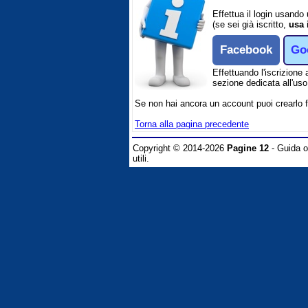
Effettua il login usando
(se sei già iscritto,
usa 
Facebook
Go
Effettuando l'iscrizione 
sezione dedicata all'uso 
Se non hai ancora un account puoi crearlo 
Torna alla pagina precedente
Copyright © 2014-2026
Pagine 12
- Guida on
utili.