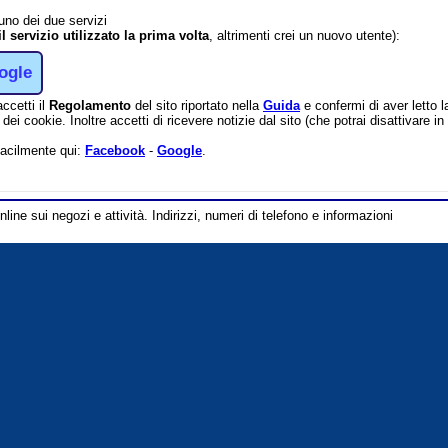
 uno dei due servizi
il servizio utilizzato la prima volta
, altrimenti crei un nuovo utente):
ogle
accetti il
Regolamento
del sito riportato nella
Guida
e confermi di aver letto 
dei cookie. Inoltre accetti di ricevere notizie dal sito (che potrai disattivare 
facilmente qui:
Facebook
-
Google
.
line sui negozi e attività. Indirizzi, numeri di telefono e informazioni