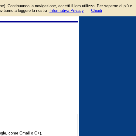
ccount facebook o google.
one). Continuando la navigazione, accetti il loro utilizzo. Per saperne di più e
invitiamo a leggere la nostra
Informativa Privacy
Chiudi
oogle, come Gmail o G+).