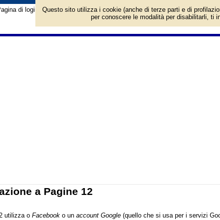
agina di login/registrazione al sito Pagine 12. Per l'accesso è richiesto un a
Questo sito utilizza i cookie (anche di terze parti e di profilazi
per conoscere le modalità per disabilitarli, ti 
azione a Pagine 12
2 utilizza o
Facebook
o un
account Google
(quello che si usa per i servizi G