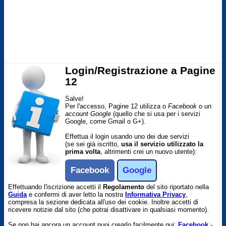
Login/Registrazione a Pagine
12
Salve!
Per l'accesso, Pagine 12 utilizza o
Facebook
o un
account Google
(quello che si usa per i servizi
Google, come Gmail o G+).
Effettua il login usando uno dei due servizi
(se sei già iscritto,
usa il servizio utilizzato la
prima volta
, altrimenti crei un nuovo utente):
Facebook
Google
Effettuando l'iscrizione accetti il
Regolamento
del sito riportato nella
Guida
e confermi di aver letto la nostra
Informativa Privacy
,
compresa la sezione dedicata all'uso dei cookie. Inoltre accetti di
ricevere notizie dal sito (che potrai disattivare in qualsiasi momento).
Se non hai ancora un account puoi crearlo facilmente qui:
Facebook
-