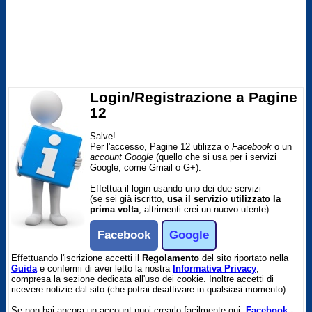
Login/Registrazione a Pagine
12
Salve!
Per l'accesso, Pagine 12 utilizza o
Facebook
o un
account Google
(quello che si usa per i servizi
Google, come Gmail o G+).
Effettua il login usando uno dei due servizi
(se sei già iscritto,
usa il servizio utilizzato la
prima volta
, altrimenti crei un nuovo utente):
Facebook
Google
Effettuando l'iscrizione accetti il
Regolamento
del sito riportato nella
Guida
e confermi di aver letto la nostra
Informativa Privacy
,
compresa la sezione dedicata all'uso dei cookie. Inoltre accetti di
ricevere notizie dal sito (che potrai disattivare in qualsiasi momento).
Se non hai ancora un account puoi crearlo facilmente qui:
Facebook
-