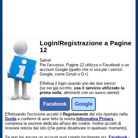
Login/Registrazione a Pagine
12
Salve!
Per l'accesso, Pagine 12 utilizza o
Facebook
o un
account Google
(quello che si usa per i servizi
Google, come Gmail o G+).
Effettua il login usando uno dei due servizi
(se sei già iscritto,
usa il servizio utilizzato la
prima volta
, altrimenti crei un nuovo utente):
Facebook
Google
Effettuando l'iscrizione accetti il
Regolamento
del sito riportato nella
Guida
e confermi di aver letto la nostra
Informativa Privacy
,
compresa la sezione dedicata all'uso dei cookie. Inoltre accetti di
ricevere notizie dal sito (che potrai disattivare in qualsiasi momento).
Se non hai ancora un account puoi crearlo facilmente qui:
Facebook
-