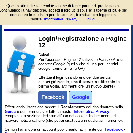
Questo sito utilizza i cookie (anche di terze parti e di profilazione).
Pagina di login/registrazione
Continuando la navigazione, accetti il loro utilizzo. Per saperne di più e per
al sito Pagine 12. Per
conoscere le modalità per disabilitarli, ti invitiamo a leggere la
l'accesso è richiesto un
nostra
Informativa Privacy
Chiudi
account facebook o google.
Login/Registrazione a Pagine
12
Salve!
Per l'accesso, Pagine 12 utilizza o
Facebook
o un
account Google
(quello che si usa per i servizi
Google, come Gmail o G+).
Effettua il login usando uno dei due servizi
(se sei già iscritto,
usa il servizio utilizzato la
prima volta
, altrimenti crei un nuovo utente):
Facebook
Google
Effettuando l'iscrizione accetti il
Regolamento
del sito riportato nella
Guida
e confermi di aver letto la nostra
Informativa Privacy
,
compresa la sezione dedicata all'uso dei cookie. Inoltre accetti di
ricevere notizie dal sito (che potrai disattivare in qualsiasi momento).
Se non hai ancora un account puoi crearlo facilmente qui:
Facebook
-