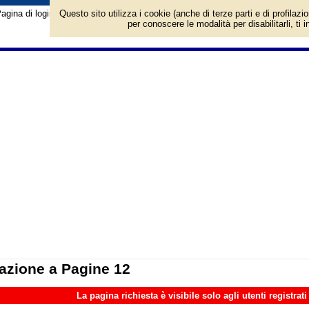
agina di login/registrazione al sito Pagine 12. Per l'accesso è richiesto un a
Questo sito utilizza i cookie (anche di terze parti e di profilazi
per conoscere le modalità per disabilitarli, ti 
azione a Pagine 12
La pagina richiesta è visibile solo agli utenti registrati