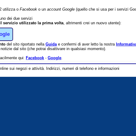
2 utilizza o
Facebook
o un
account Google
(quello che si usa per i servizi G
 uno dei due servizi
il servizio utilizzato la prima volta
, altrimenti crei un nuovo utente):
ogle
nto
del sito riportato nella
Guida
e confermi di aver letto la nostra
Informativ
e notizie dal sito (che potrai disattivare in qualsiasi momento).
facilmente qui:
Facebook
-
Google
.
line sui negozi e attività. Indirizzi, numeri di telefono e informazioni