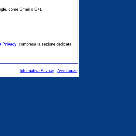
oogle, come Gmail o G+).
a Privacy
, compresa la sezione dedicata
Informativa Privacy
-
Avvertenze