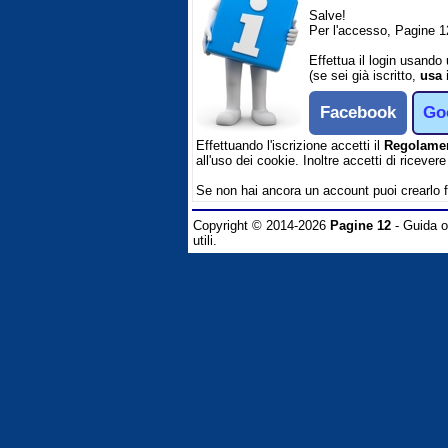
Salve!
Per l'accesso, Pagine 1
Effettua il login usando
(se sei già iscritto,
usa 
Facebook
Go
Effettuando l'iscrizione accetti il
Regolame
all'uso dei cookie. Inoltre accetti di ricever
Se non hai ancora un account puoi crearlo 
Copyright © 2014-2026
Pagine 12
- Guida on
utili.