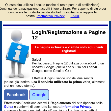
Questo sito utilizza i cookie (anche di terze parti e di profilazione).
Pagina di login/registrazione
Continuando la navigazione, accetti il loro utilizzo. Per saperne di più e per
al sito Pagine 12. Per
conoscere le modalità per disabilitarli, ti invitiamo a leggere la
l'accesso è richiesto un
nostra
Informativa Privacy
Chiudi
account facebook o google.
Login/Registrazione a Pagine
12
La pagina richiesta è visibile solo agli utenti
registrati
Salve!
Per l'accesso, Pagine 12 utilizza o
Facebook
o un
account Google
(quello che si usa per i servizi
Google, come Gmail o G+).
Effettua il login usando uno dei due servizi
(se sei già iscritto,
usa il servizio utilizzato la prima volta
, altrimenti
crei un nuovo utente):
Facebook
Google
Effettuando l'iscrizione accetti il
Regolamento
del sito riportato nella
Guida
e confermi di aver letto la nostra
Informativa Privacy
,
compresa la sezione dedicata all'uso dei cookie. Inoltre accetti di